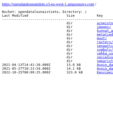
https://opendatalounaistieto.s3-eu-west-1.amazonaws.com
/
Bucket: opendatalounaistieto, Directory: /

Last Modified                   Size           Key 

-------------------------------------------------------
                                dir            
aineisto
                                dir            
images/
                                dir            
kunnat_a
                                dir            
metatied
                                dir            
muut/
                                dir            
rasters/
                                dir            
senaatti
                                dir            
symbols/
                                dir            
vakka_su
                                dir            
vesiensu
                                dir            
ymparist
2021-04-13T14:41:20.000Z        13.0 kB        
Avoin_da
2021-05-27T10:13:54.000Z        14.1 kB        
Avoin_da
2022-10-25T08:09:25.000Z        323.0 kB       
Kasvipei