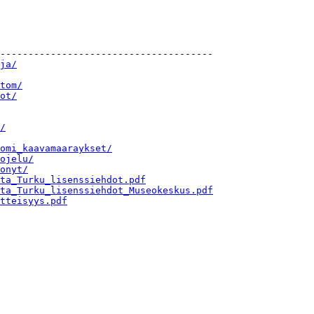
--------------------------------------

ja/
tom/
ot/
/
omi_kaavamaaraykset/
ojelu/
onyt/
ta_Turku_lisenssiehdot.pdf
ta_Turku_lisenssiehdot_Museokeskus.pdf
tteisyys.pdf